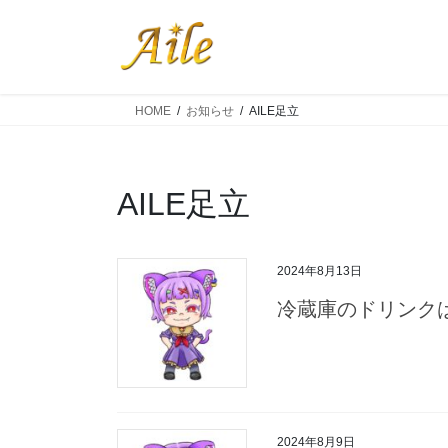
コ
ナ
ン
ビ
テ
ゲ
ン
ー
ツ
シ
HOME
お知らせ
AILE足立
へ
ョ
ス
ン
キ
に
AILE足立
ッ
移
プ
動
2024年8月13日
冷蔵庫のドリンクは
2024年8月9日