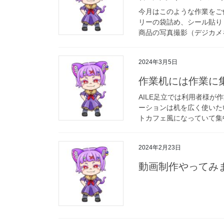
今月はこのような作業をご
リーの袋詰め、シール貼り
商品の写真撮影（デジカメを使
2024年3月5日
作業机には作業に集
AILE足立では利用者様
ーションは机を広く使いた
トカフェ風になっていて集中
2024年2月23日
動画制作やってみま