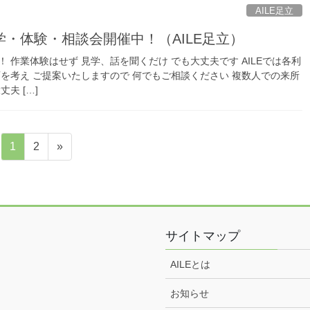
AILE足立
・体験・相談会開催中！（AILE足立）
 作業体験はせず 見学、話を聞くだけ でも大丈夫です AILEでは各利
を考え ご提案いたしますので 何でもご相談ください 複数人での来所
夫 […]
固
固
1
2
»
定
定
ペ
ペ
ー
ー
ジ
ジ
サイトマップ
AILEとは
お知らせ