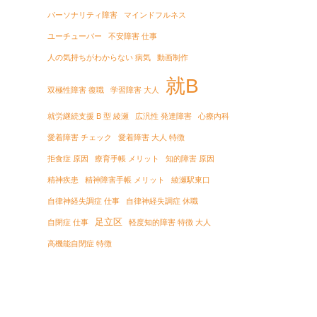
パーソナリティ障害
マインドフルネス
ユーチューバー
不安障害 仕事
人の気持ちがわからない 病気
動画制作
就B
双極性障害 復職
学習障害 大人
就労継続支援 B 型 綾瀬
広汎性 発達障害
心療内科
愛着障害 チェック
愛着障害 大人 特徴
拒食症 原因
療育手帳 メリット
知的障害 原因
精神疾患
精神障害手帳 メリット
綾瀬駅東口
自律神経失調症 仕事
自律神経失調症 休職
足立区
自閉症 仕事
軽度知的障害 特徴 大人
高機能自閉症 特徴