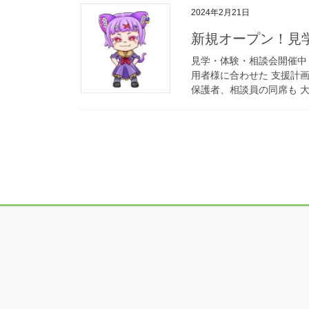
2024年2月21日
新規オープン！見学
見学・体験・相談会開催中！
用者様に合わせた 支援計画
保護者、相談員の同席も 大丈
投
稿
の
ペ
ー
ジ
送
り