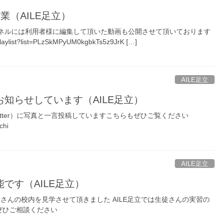
作業（AILE足立）
eチャンネルには利用者様に編集して頂いた動画も公開させて頂いております
playlist?list=PLzSkMPyUM0kgbkTs5z9JrK […]
AILE足立
知らせしています（AILE足立）
itter）に写真と一言投稿していますこちらもぜひご覧ください
chi
AILE足立
です（AILE足立）
さんの校内を見学させて頂きました AILE足立では生徒さんの実習の
ぜひご相談ください