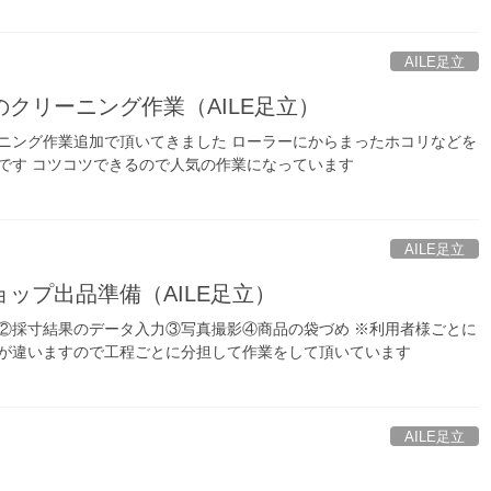
AILE足立
クリーニング作業（AILE足立）
ニング作業追加で頂いてきました ローラーにからまったホコリなどを
です コツコツできるので人気の作業になっています
AILE足立
ップ出品準備（AILE足立）
②採寸結果のデータ入力③写真撮影④商品の袋づめ ※利用者様ごとに
が違いますので工程ごとに分担して作業をして頂いています
AILE足立
）