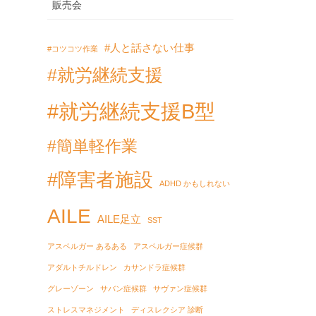
販売会
#人と話さない仕事
#コツコツ作業
#就労継続支援
#就労継続支援B型
#簡単軽作業
#障害者施設
ADHD かもしれない
AILE
AILE足立
SST
アスペルガー あるある
アスペルガー症候群
アダルトチルドレン
カサンドラ症候群
グレーゾーン
サバン症候群
サヴァン症候群
ストレスマネジメント
ディスレクシア 診断