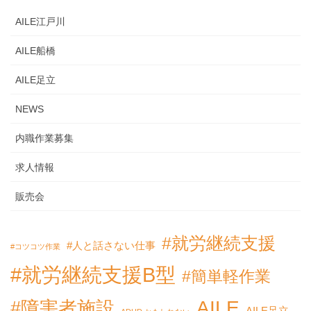
ペ
ペ
ペ
の
AILE江戸川
ー
ー
ー
ペ
ジ
ジ
ジ
ー
AILE船橋
ジ
AILE足立
送
り
NEWS
内職作業募集
求人情報
販売会
#就労継続支援
#人と話さない仕事
#コツコツ作業
#就労継続支援B型
#簡単軽作業
AILE
#障害者施設
AILE足立