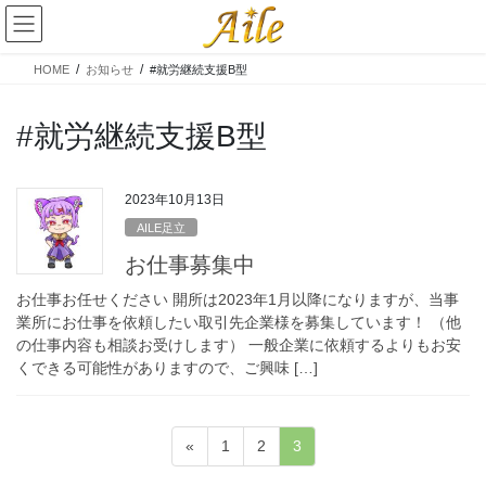
コ
ナ
ン
ビ
テ
ゲ
HOME
お知らせ
#就労継続支援B型
ン
ー
ツ
シ
へ
ョ
#就労継続支援B型
ス
ン
キ
に
ッ
移
2023年10月13日
プ
動
AILE足立
お仕事募集中
お仕事お任せください 開所は2023年1月以降になりますが、当事
業所にお仕事を依頼したい取引先企業様を募集しています！ （他
の仕事内容も相談お受けします） 一般企業に依頼するよりもお安
くできる可能性がありますので、ご興味 […]
投
固
固
固
«
1
2
3
稿
定
定
定