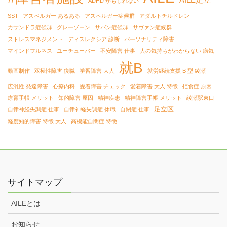
ADHD かもしれない
SST
アスペルガー あるある
アスペルガー症候群
アダルトチルドレン
カサンドラ症候群
グレーゾーン
サバン症候群
サヴァン症候群
ストレスマネジメント
ディスレクシア 診断
パーソナリティ障害
マインドフルネス
ユーチューバー
不安障害 仕事
人の気持ちがわからない 病気
就B
動画制作
双極性障害 復職
学習障害 大人
就労継続支援 B 型 綾瀬
広汎性 発達障害
心療内科
愛着障害 チェック
愛着障害 大人 特徴
拒食症 原因
療育手帳 メリット
知的障害 原因
精神疾患
精神障害手帳 メリット
綾瀬駅東口
足立区
自律神経失調症 仕事
自律神経失調症 休職
自閉症 仕事
軽度知的障害 特徴 大人
高機能自閉症 特徴
サイトマップ
AILEとは
お知らせ